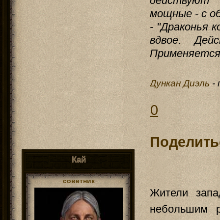
действуют 
мощные - с о
- "Драконья 
вдвое. Дей
Применяется 
Дункан Диэль
-
0
Поделить
Кай
советник
Жители запа
небольшим р