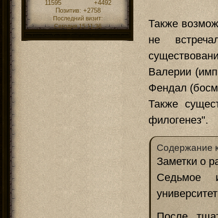
11595
+4492
Позитив:
+2758
Последний визит:
Также возмож
Сегодня 15:11:36
не встреча
существовани
Валерии (имп
Фендал (босм
Также сущест
филогенез".
Содержание 
Заметки о р
Седьмое и
университет
После тща