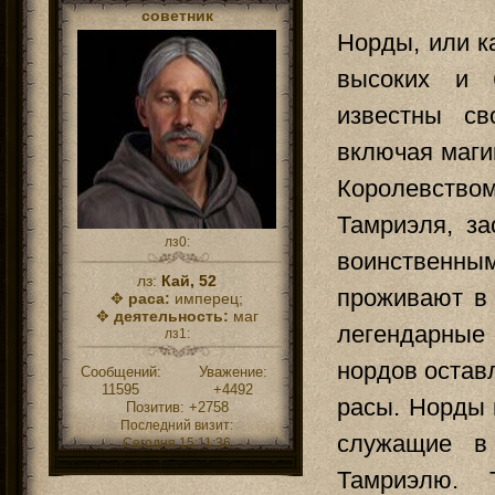
советник
Норды, или к
высоких и 
известны св
включая маги
Королевство
Тамриэля, з
лз0:
воинственны
лз:
Кай, 52
проживают в 
✥
раса:
имперец;
✥
деятельность:
маг
легендарные
лз1:
нордов остав
Сообщений:
Уважение:
11595
+4492
расы. Норды 
Позитив:
+2758
Последний визит:
служащие в
Сегодня 15:11:36
Тамриэлю. 