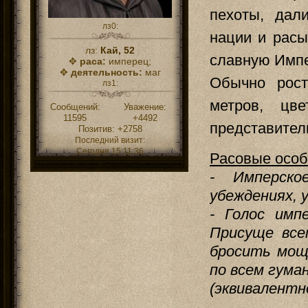
пехоты, дал
лз0:
нации и расы
лз:
Кай, 52
славную Имп
✥
раса:
имперец;
✥
деятельность:
маг
Обычно рост
лз1:
метров, цв
Сообщений:
Уважение:
11595
+4492
представител
Позитив:
+2758
Последний визит:
Сегодня 15:11:36
Расовые особ
- Имперско
убеждениях, у
- Голос имп
Присуще все
бросить мощ
по всем гума
(эквивалентн