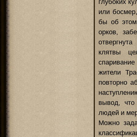
глубоких ку
или босмер,
бы об этом
орков, заб
отвергнут
клятвы це
спаривание
жители Тра
повторно а
наступлени
вывод, что
людей и ме
Можно зада
классифика