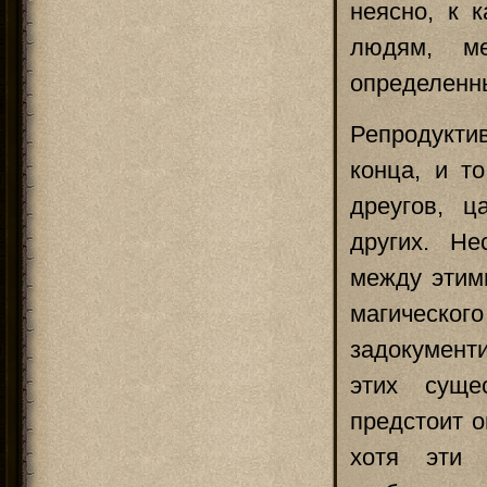
неясно, к к
людям, м
определенн
Репродукти
конца, и т
дреугов, ц
других. Не
между этим
магическог
задокумент
этих суще
предстоит о
хотя эти 