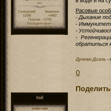
в воде и на с
лз1:
Расовые особ
Сообщений:
Уважение:
11595
+4492
- Дыхание по
Позитив:
+2758
- Иммунитет 
Последний визит:
Сегодня 15:11:36
- Устойчивос
- Регенерац
обратиться к
Дункан Диэль
-
0
Поделить
Кай
советник