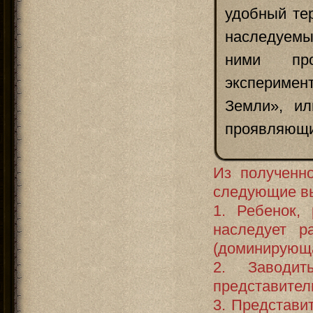
удобный те
наследуемы
ними про
эксперимен
Земли», ил
проявляющи
Из полученн
следующие в
1. Ребенок,
наследует р
(доминирующа
2. Заводит
представител
3. Представит