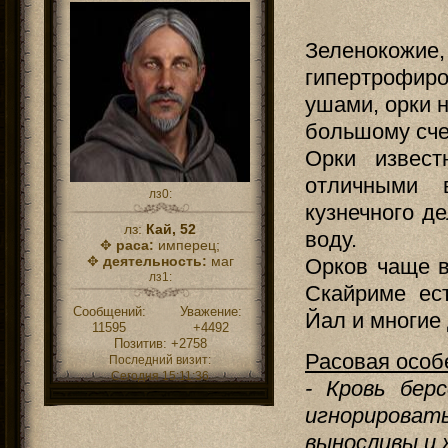
Зеленоко
гипертрофир
ушами, орки 
большому сче
Орки извест
отличными 
лз0:
кузнечного де
лз:
Кай, 52
воду.
✥
раса:
имперец;
✥
деятельность:
маг
Орков чаще в
лз1:
Скайриме ес
Сообщений:
Уважение:
Йал и многие 
11595
+4492
Позитив:
+2758
Расовая особ
Последний визит:
Сегодня 15:11:36
- Кровь бер
игнорироват
выносливы и