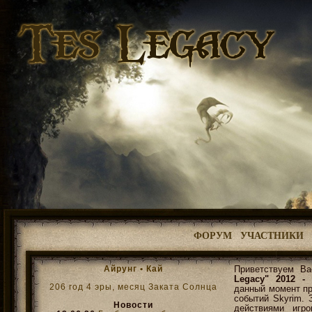
ФОРУМ
УЧАСТНИКИ
Айрунг •
Кай
Приветствуем В
Legacy" 2012 - 
206 год 4 эры, месяц Заката Солнца
данный момент пр
событий Skyrim. 
Новости
действиями игр