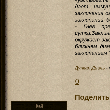
дает иммун
заклинания о
заклинаний, 
- Гнев пр
сутки.Закли
окружает зак
ближнем диа
заклинанием 
Дункан Диэль
-
0
Поделить
Кай