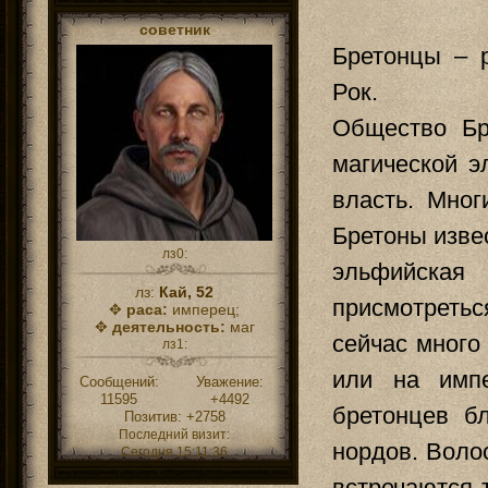
советник
Бретонцы – 
Рок.
Общество Бр
магической 
власть. Мног
Бретоны изве
лз0:
эльфийска
лз:
Кай, 52
присмотреть
✥
раса:
имперец;
✥
деятельность:
маг
сейчас много
лз1:
или на импе
Сообщений:
Уважение:
11595
+4492
бретонцев б
Позитив:
+2758
Последний визит:
нордов. Воло
Сегодня 15:11:36
встречаются 