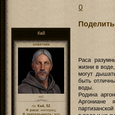
0
Поделить
Кай
советник
Раса разумн
жизни в воде
могут дышат
быть отличны
воды.
Родина аргон
лз0:
Аргониане 
лз:
Кай, 52
партизанской
✥
раса:
имперец;
✥
деятельность:
маг