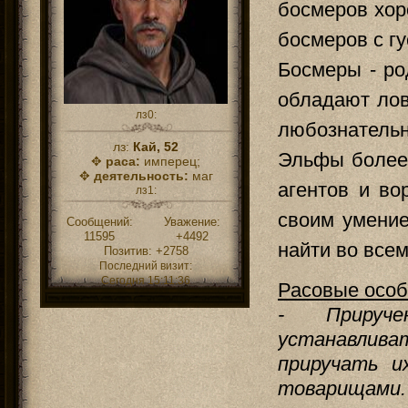
босмеров хор
босмеров с г
Босмеры - р
обладают лов
лз0:
любознатель
лз:
Кай, 52
Эльфы более 
✥
раса:
имперец;
✥
деятельность:
маг
агентов и во
лз1:
своим умение
Сообщений:
Уважение:
11595
+4492
найти во все
Позитив:
+2758
Последний визит:
Сегодня 15:11:36
Расовые особ
- Прируче
устанавлива
приручать и
товарищами.