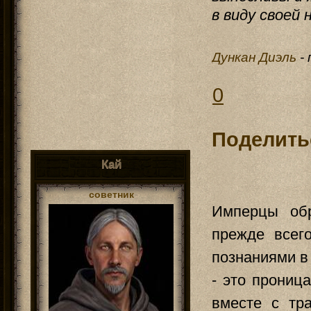
в виду своей 
Дункан Диэль
-
0
Поделить
Кай
советник
Имперцы обр
прежде всег
познаниями в
- это прониц
вместе с тр