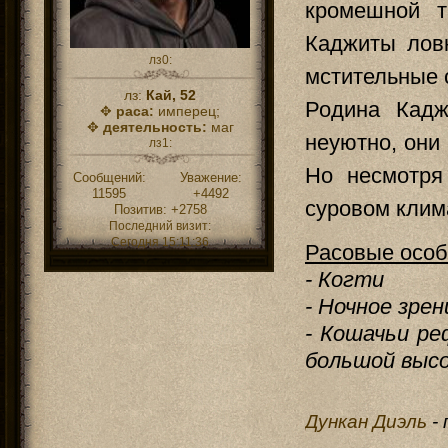
кромешной т
Каджиты ловк
лз0:
мстительные 
лз:
Кай, 52
Родина Кадж
✥
раса:
имперец;
✥
деятельность:
маг
неуютно, они
лз1:
Но несмотря
Сообщений:
Уважение:
11595
+4492
суровом клим
Позитив:
+2758
Последний визит:
Сегодня 15:11:36
Расовые особ
- Когти
- Ночное зрен
- Кошачьи ре
большой выс
Дункан Диэль
-