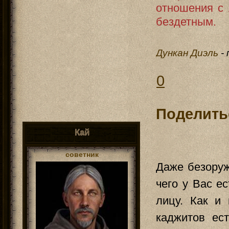
отношения с
бездетным.
Дункан Диэль
-
0
Поделить
Кай
советник
Даже безоруж
чего у Вас е
лицу. Как и
каджитов ес