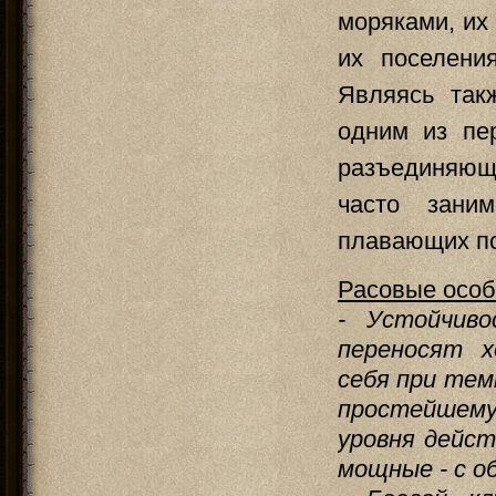
моряками, их
их поселени
Являясь так
одним из пе
разъединяющи
часто зани
плавающих по
Расовые особ
- Устойчиво
переносят х
себя при тем
простейшему
уровня дейст
мощные - с о