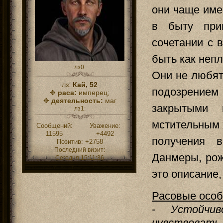
они чаще име
в быту при
сочетании с 
быть как неп
лз0:
Они не любят
лз:
Кай, 52
подозрением
✥
раса:
имперец;
✥
деятельность:
маг
закрытыми
лз1:
мстительным 
Сообщений:
Уважение:
11595
+4492
получения 
Позитив:
+2758
Последний визит:
Данмеры, ро
Сегодня 15:11:36
это описание,
Расовые особ
- Устойчи
чувствовать