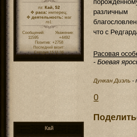
порожденно
лз:
Кай, 52
различным
✥
раса:
имперец;
✥
деятельность:
маг
благословле
лз1:
что с Редгард
Сообщений:
Уважение:
11595
+4492
Позитив:
+2758
Последний визит:
Расовая особ
Сегодня 15:11:36
- Боевая ярос
Дункан Диэль
-
0
Поделить
Кай