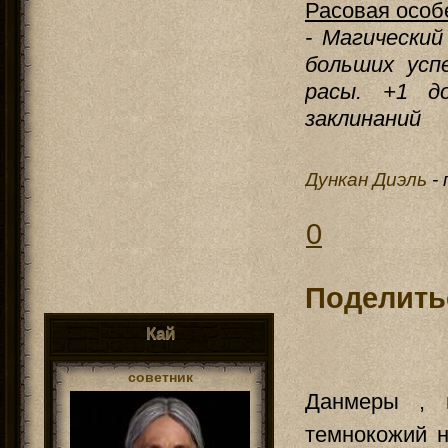
Расовая особ
- Магически
больших усп
расы. +1 д
заклинаний
Дункан Диэль
-
0
Поделить
Кай
советник
Данмеры , 
темнокожий 