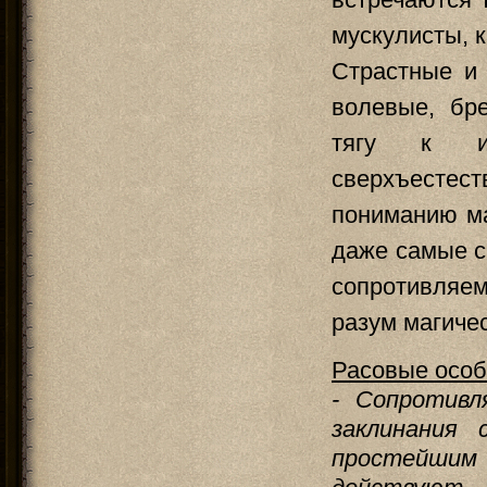
мускулисты, к
Страстные и 
волевые, бр
тягу к и
сверхъестест
пониманию ма
даже самые с
сопротивляе
разум магиче
Расовые особ
- Сопротивл
заклинания
простейшим 