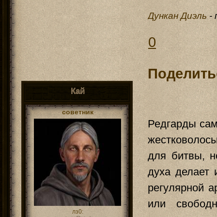
Дункан Диэль
-
0
Поделить
Кай
советник
Редгарды сам
жестковолос
для битвы, н
духа делает 
регулярной а
или свобод
лз0: