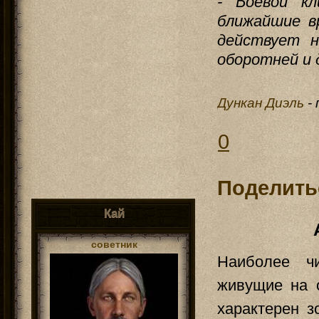
- Боевой кл
ближайшие в
действует н
оборотней и 
Дункан Диэль
-
0
Поделить
Кай
советник
Наиболее чи
живущие на о
характерен з