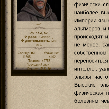
физически с
наиболее вы
Империи язык
лз0:
альтмеров, и
лз:
Кай, 52
происходят и
✥
раса:
имперец;
✥
деятельность:
маг
не менее, с
лз1:
собственно
Сообщений:
Уважение:
11595
+4492
переносить
Позитив:
+2758
Последний визит:
интеллектуа
Сегодня 15:11:36
эльфы часто
Высокие эль
физическая п
болезням, че