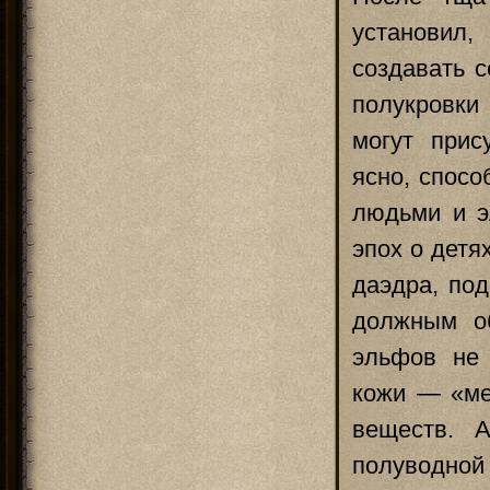
установил
создавать с
полукровки
могут прис
ясно, спосо
людьми и э
эпох о детя
даэдра, по
должным о
эльфов не 
кожи — «ме
веществ. А
полуводно