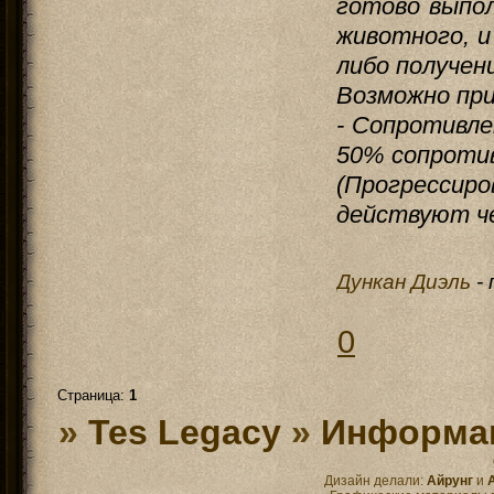
готово выпо
животного, и
либо получен
Возможно при
- Сопротивле
50% сопротив
(Прогресси
действуют че
Дункан Диэль
-
0
Страница:
1
»
Tes Legacy
»
Информац
Дизайн делали:
Айрунг
и