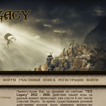
ФОРУМ
УЧАСТНИКИ
ПОИСК
РЕГИСТРАЦИЯ
ВОЙТИ
Приветствуем Вас на ролевой по свиткам
"TES
Legacy" 2012 - 2026.
Действие нашей игры на
 Солнца
данный момент происходит уже спустя 6 лет после
событий Skyrim. За время существования ролевой
действиями игроков было изменено множество