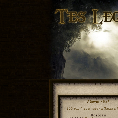
Айрунг •
Кай
206 год 4 эры, месяц Заката
Новости