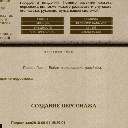
ление
городов и владений. Помимо развития сюжета
персонажа вы также можете развивать и улучшать
 по
его навыки, руководствуясь нашей системой.
механик
лога
СЮЖЕТ
ПРАВИЛА
писок
ФРАКЦИИ
РАЗВИТИЕ НАВЫКОВ
тением
ВНЕШНОСТИ
МАГИЯ
легией
АНКЕТИРОВАНИЕ
ЗАКЛИНАНИЯ
епла и
новой
рытый
ение
холда
активные темы
дены
ия
писок
тением
Привет, Гость!
Войдите
или
зарегистрируйтесь
.
аботе с
ей
здание персонажа
ведения
ы
TES-
ы
писок
дачей
наний
СОЗДАНИЕ ПЕРСОНАЖА
ерхолда
изод
олог
и
знаков-
ожность
Поделиться
2018-09-01 15:29:01
воего
фирной