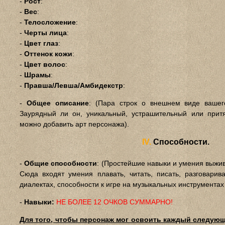
-
Рост
:
-
Вес
:
-
Телосложение
:
-
Черты лица
:
-
Цвет глаз
:
-
Оттенок кожи
:
-
Цвет волос
:
-
Шрамы
:
-
Правша/Левша/Амбидекстр
:
-
Общее описание
: (Пара строк о внешнем виде вашег
Заурядный ли он, уникальный, устрашительный или притя
можно добавить арт персонажа).
IV.
Способности.
-
Общие способности
: (Простейшие навыки и умения выжив
Сюда входят умения плавать, читать, писать, разговарив
диалектах, способности к игре на музыкальных инструментах и
-
Навыки:
НЕ БОЛЕЕ 12 ОЧКОВ СУММАРНО!
Для того, чтобы персонаж мог освоить каждый следующ