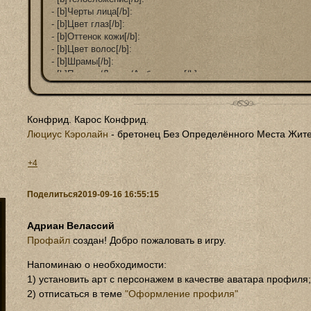
- [b]Черты лица[/b]: 

- [b]Цвет глаз[/b]: 

- [b]Оттенок кожи[/b]: 

- [b]Цвет волос[/b]: 

- [b]Шрамы[/b]: 

- [b]Правша/Левша/Амбидекстр[/b]: 

- [b]Общее описание[/b]: (Пара строк о внешнем виде вашег
Конфрид. Карос Конфрид.
Люциус Кэролайн
- бретонец Без Определённого Места Жите
[align=center][b][size=16][color=orange]IV.[/color] Способности. [
[/align]

- [b]Общие способности[/b]: (Простейшие навыки и умения в
+4
- [b]Навыки:[/b] 

Поделиться
2019-09-16 16:55:15
- [b]Заклинания (при наличии): [/b]

Адриан Велассий
- [b]Уникальные навыки, способности, умения: [/b]

Профайл
создан! Добро пожаловать в игру.
[align=center][b][size=16][color=orange]V. [/color]Характер. [/size]
Напоминаю о необходимости:
1) установить арт с персонажем в качестве аватара профиля
- [b]Описание в общих чертах (3-4 строчки)[/b]: 

2) отписаться в теме
"Оформление профиля"