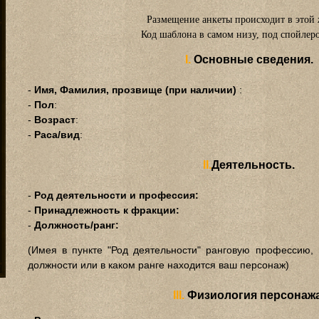
бычных
Размещение анкеты происходит в этой 
шем
в
Код шаблона в самом низу, под спойлер
веден
также
х магов
I.
Основные сведения.
алон"
.
ышем
данию
-
Имя, Фамилия, прозвище (при наличии)
:
ирены и
рам
.
-
Пол
:
-
Возраст
:
-
Раса/вид
:
II.
Деятельность.
-
Род деятельности и профессия:
-
Принадлежность к фракции:
-
Должность/ранг:
(Имея в пункте "Род деятельности" ранговую профессию, 
должности или в каком ранге находится ваш персонаж)
III.
Физиология персонажа