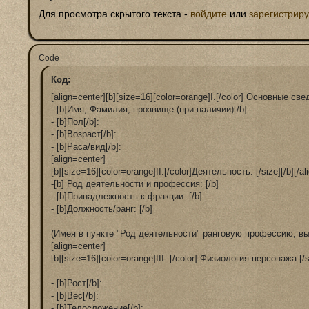
Для просмотра скрытого текста -
войдите
или
зарегистрир
Сode
Код:
[align=center][b][size=16][color=orange]I.[/color] Основные сведен
- [b]Имя, Фамилия, прозвище (при наличии)[/b] : 

- [b]Пол[/b]: 

- [b]Возраст[/b]: 

- [b]Раса/вид[/b]: 

[align=center]

[b][size=16][color=orange]II.[/color]Деятельность. [/size][/b][/ali
-[b] Род деятельности и профессия: [/b]

- [b]Принадлежность к фракции: [/b]

- [b]Должность/ранг: [/b]

(Имея в пункте "Род деятельности" ранговую профессию, вы
[align=center]

[b][size=16][color=orange]III. [/color] Физиология персонажа.[/siz
- [b]Рост[/b]: 

- [b]Вес[/b]: 

- [b]Телосложение[/b]: 
