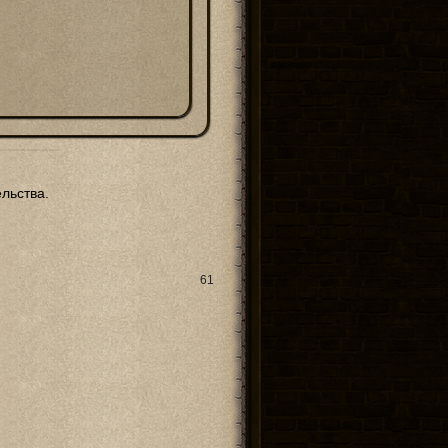
о персонажа в общих чертах. Заурядный ли он, уникальный, устрашительн
льства.
/size][/b]

ыживания в социуме или в одиночку. Сюда входят умения плавать, читать,
61
[/b][/align]

;