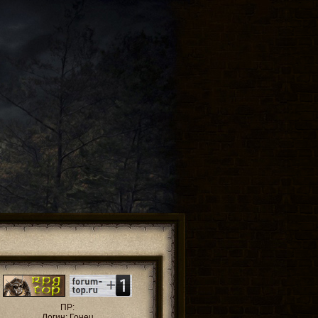
ПР:
Логин: Гонец