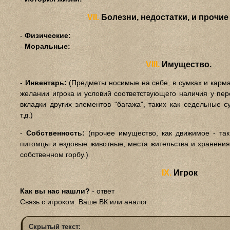
VII.
Болезни, недостатки, и прочи
-
Физические:
-
Моральные:
VIII.
Имущество.
-
Инвентарь:
(Предметы носимые на себе, в сумках и карма
желании игрока и условий соответствующего наличия у пе
вкладки других элементов "багажа", таких как седельные 
т.д.)
-
Собственность:
(прочее имущество, как движимое - так
питомцы и ездовые животные, места жительства и хранени
собственном горбу.)
IХ.
Игрок
Как вы нас нашли?
- ответ
Связь с игроком: Ваше ВК или аналог
Скрытый текст: