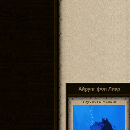
Айрунг фон Лиар
трусость мысли