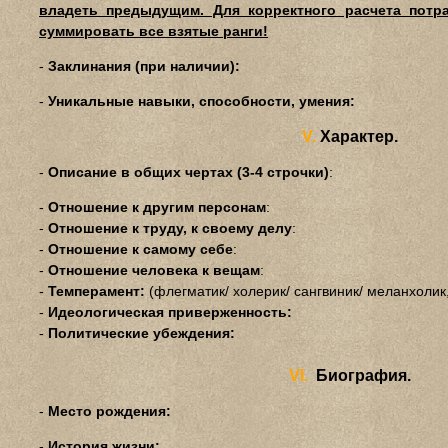
владеть предыдущим. Для корректного расчета потр
суммировать все взятые ранги!
-
Заклинания (при наличии):
-
Уникальные навыки, способности, умения:
V.
Характер.
-
Описание в общих чертах (3-4 строчки)
:
-
Отношение к другим персонам
:
-
Отношение к труду, к своему делу
:
-
Отношение к самому себе
:
-
Отношение человека к вещам
:
-
Темперамент:
(флегматик/ холерик/ сангвиник/ меланхоли
-
Идеологическая приверженность:
-
Политические убеждения:
VI.
Биография.
-
Место рождения:
-
История жизни: