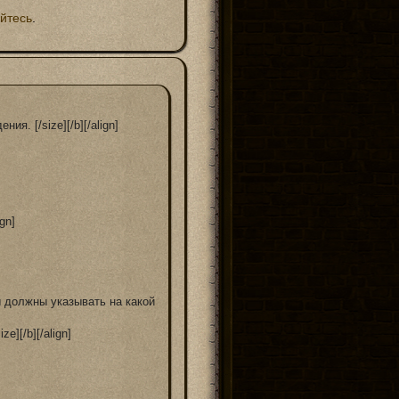
уйтесь
.
ия. [/size][/b][/align]

gn]

 должны указывать на какой должности или в каком ранге находится ваш
e][/b][/align]
