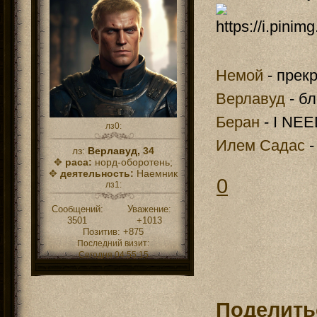
Немой
- прек
Верлавуд
- бл
Беран
- I NE
лз0:
Илем Садас
-
лз:
Верлавуд,
34
✥
раса:
норд-оборотень;
✥
деятельность:
Наемник
0
лз1:
Сообщений:
Уважение:
3501
+1013
Позитив:
+875
Последний визит:
Сегодня 04:55:15
Поделить