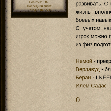
Позитив:
+875
развивать. С
Последний визит:
Сегодня 04:55:15
жизнь вполн
боевых навык
С учетом на
игрок можно 
из физ подгот
Немой
- прек
Верлавуд
- бл
Беран
- I NE
Илем Садас
-
0