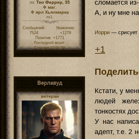
сломается из-
лз:
Тео Феррер, 35
✥
маг
;
А, и ну мне н
✥
ярл Хьялмарка
лз1:
Сообщений:
Уважение:
Иорри
— срисует 
7524
+1279
Позитив:
+1771
Последний визит:
+1
Сегодня 07:01:08
Поделить
Верлавуд
Кстати, у мен
ветеран
людей желе
тонкостях дос
У нас написа
адепт, т.е. 2