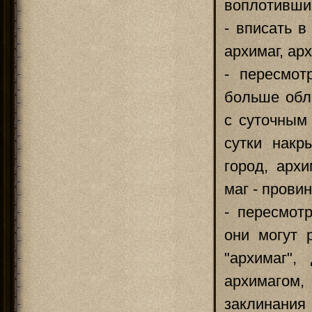
воплотивших
- вписать в
архимаг, ар
- пересмот
больше обл
с суточным
сутки накр
город, арх
маг - прови
- пересмот
они могут 
"архимаг"
архимаго
заклинания