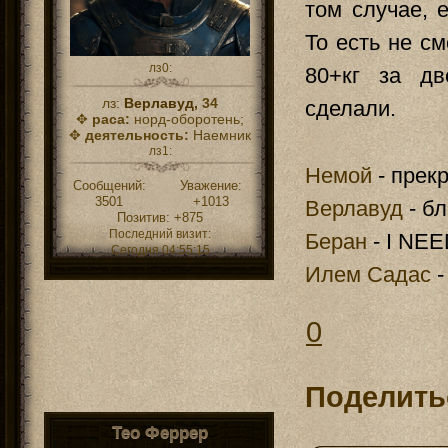
том случае, 
То есть не см
лз0:
80+кг за дв
лз:
Верлавуд,
34
сделали.
✥
раса:
норд-оборотень;
✥
деятельность:
Наемник
лз1:
Немой
- прек
Сообщений:
Уважение:
3501
+1013
Верлавуд
- бл
Позитив:
+875
Последний визит:
Беран
- I NE
Сегодня 04:55:15
Илем Садас
-
0
Поделить
Тео Феррер