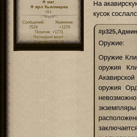
✥
маг
;
На акавирскую
✥
ярл Хьялмарка
лз1:
кусок сослал
Сообщений:
Уважение:
7524
+1279
#p325,Админ
Позитив:
+1771
Последний визит:
Оружие:
Сегодня 07:01:08
Оружие Клин
оружия Кли
Акавирско
оружия Орд
невозможн
экземпляры 
расположен
заключается