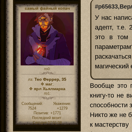
#p65633,Вер
самый файный копач
У нас напис
адепт, т.е.
это в том 
параметрам
раскачаться
магический 
лз0:
лз:
Тео Феррер, 35
✥
маг
;
Вообще это 
✥
ярл Хьялмарка
лз1:
книгу-то не 
Сообщений:
Уважение:
способности з
7524
+1279
Позитив:
+1771
Никто же не б
Последний визит:
Сегодня 07:01:08
к мастерству