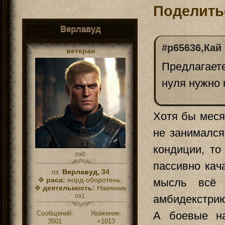
Поделить
Верлавуд
#p65636,Кай 
ветеран
Предлагаете
нуля нужно 
Хотя бы меся
не занимался
кондиции, то
лз0:
пассивно кач
лз:
Верлавуд,
34
✥
раса:
норд-оборотень;
мысль всё 
✥
деятельность:
Наемник
лз1:
амбидекстри
Сообщений:
Уважение:
А боевые н
3501
+1013