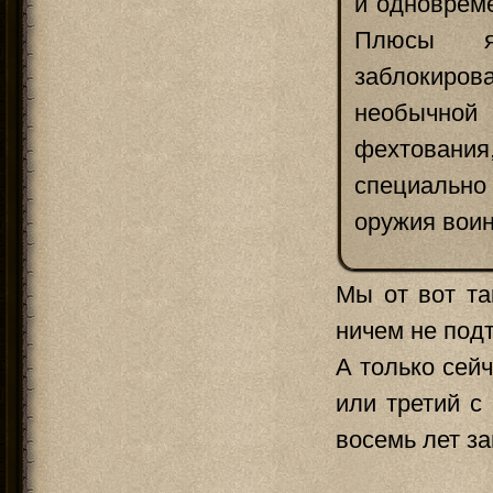
и одноврем
Плюсы я
заблокиров
необычно
фехтования
специально
оружия воин
Мы от вот та
ничем не под
А только сейч
или третий с
восемь лет з