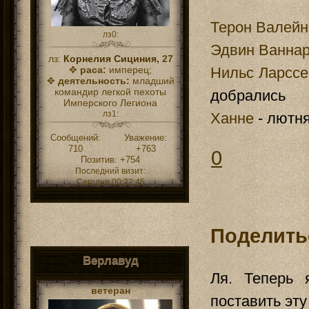
Терон Валейн
лз0:
Эдвин Ванна
лз:
Корнелия Сициния,
27
✥
раса:
имперец;
Нильс Ларссе
✥
деятельность:
младший
командир легкой пехоты
добрались
Имперского Легиона
лз1:
Ханне
- лютня
Сообщений:
Уважение:
710
+763
0
Позитив:
+754
Последний визит:
Сегодня 00:22:45
Поделить
Верлавуд
Ля. Теперь 
ветеран
поставить эту