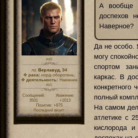
А вообще в
доспехов н
Наверное?
Да не особо. 
могу спокойно
лз0:
спортом за
лз:
Верлавуд,
34
✥
раса:
норд-оборотень;
каркас. В до
✥
деятельность:
Наемник
лз1:
конкретного 
Сообщений:
Уважение:
полный компл
3501
+1013
Позитив:
+875
На самом дел
Последний визит:
Сегодня 04:55:15
атлетике с 2
кислорода и
доспехах на с