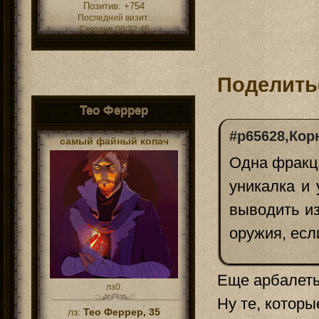
Позитив:
+754
Последний визит:
Сегодня 00:22:45
Поделить
Тео Феррер
#p65628,Кор
самый файный копач
Одна фракци
уникалка и 
выводить и
оружия, если
Еще арбалеты
лз0:
Ну те, котор
лз:
Тео Феррер, 35