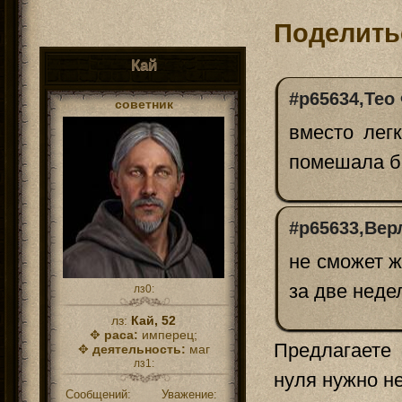
Поделить
Кай
#p65634,Тео
советник
вместо лег
помешала б
#p65633,Вер
не сможет ж
за две неде
лз0:
лз:
Кай, 52
✥
раса:
имперец;
Предлагаете 
✥
деятельность:
маг
лз1:
нуля нужно н
Сообщений:
Уважение: