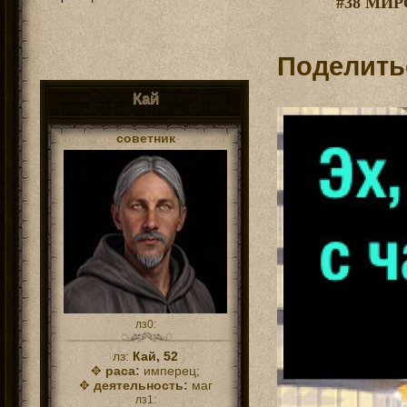
#38 МИ
магии
вне зависимости от обычных
навыков персонажа
28.07.24
В связи с
отыгрышем
в
коллегии Винтерхолда проведен
косметический ремонт, а также
Поделить
открыта частная школа Боевых магов
и рекрутинговый центр
"Аскалон"
.
09.07.24
В связи с
отыгрышем
Кай
уникальные услуги по созданию
магических предметов расширены и
перенесены в
Золотой Храм
.
советник
лз0:
лз:
Кай, 52
✥
раса:
имперец;
✥
деятельность:
маг
лз1: