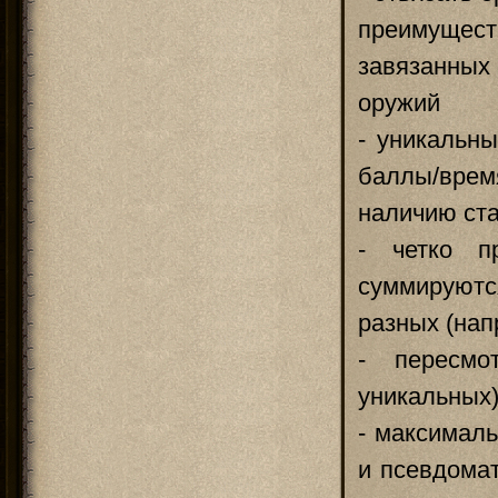
преимущес
завязанны
оружий
- уникальн
баллы/вре
наличию ст
- четко п
суммируютс
разных (нап
- пересмо
уникальных)
- максимал
и псевдома