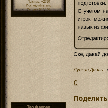
Позитив:
+2760
подготовки.
Последний визит:
Сегодня 03:13:52
С учетом н
игрок можн
навык из фи
Отредактиро
Оке, давай до
Дункан Диэль
-
0
Поделить
Тео Феррер