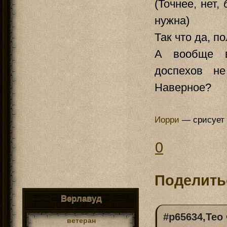
(Точнее, нет,
нужна)
Так что да, 
А вообще в
доспехов н
Наверное?
Иорри
— срисует 
0
Поделить
Верлавуд
#p65634,Тео
ветеран