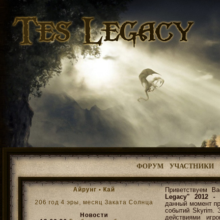
ФОРУМ
УЧАСТНИКИ
Айрунг •
Кай
Приветствуем В
Legacy" 2012 - 
206 год 4 эры, месяц Заката Солнца
данный момент пр
событий Skyrim. 
Новости
действиями игр