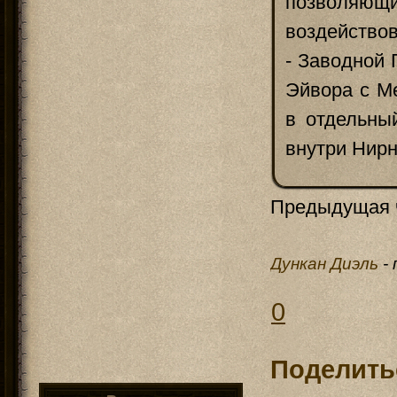
позволяющи
воздействов
- Заводной 
Эйвора с М
в отдельны
внутри Нирн
Предыдущая 
Дункан Диэль
-
0
Поделить