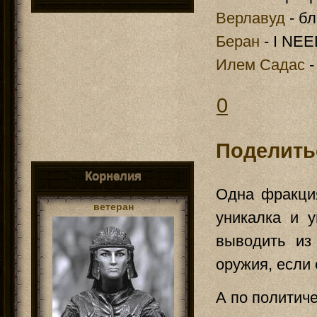
Верлавуд
- бл
Беран
- I NE
Илем Садас
-
0
Поделить
Корнелия
Одна фракци
ветеран
уникалка и 
выводить из
оружия, если е
А по политиче