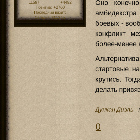
Оно конечно
11597
+4492
Позитив:
+2760
амбидекстра
Последний визит:
Сегодня 03:13:52
боевых - воо
конфликт ме
более-менее 
Альтернатива
стартовые н
крутись. Тог
делать привяз
Дункан Диэль
-
0