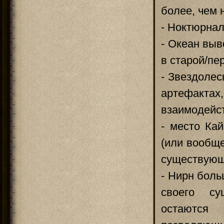
более, чем н
- Ноктюрнал
- Океан выв
в старой/пе
- Звездолес
артефактах
взаимодейс
- место Ка
(или вообще
существующе
- Нирн бол
своего су
остаются