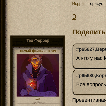
Иорри
— срисует 
0
Поделить
Тео Феррер
#p65627,Вер
самый файный копач
А кто у на
#p65630,Кор
Все вопросы
Превентивна
лз0: