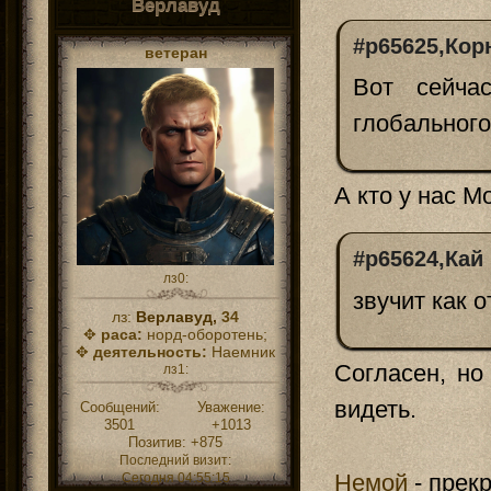
Верлавуд
#p65625,Кор
ветеран
Вот сейча
глобального
А кто у нас 
#p65624,Кай 
лз0:
звучит как 
лз:
Верлавуд,
34
✥
раса:
норд-оборотень;
✥
деятельность:
Наемник
Согласен, но
лз1:
видеть.
Сообщений:
Уважение:
3501
+1013
Позитив:
+875
Последний визит:
Немой
- прек
Сегодня 04:55:15