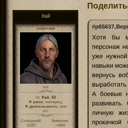
Поделить
Кай
#p65637,Вер
советник
Хотя бы м
персонаж не
уже нужной
навыки можн
вернусь во
выработать
лз0:
А боевые н
лз:
Кай, 52
✥
раса:
имперец;
развивать.
✥
деятельность:
маг
лз1:
личную жи
Сообщений:
Уважение:
прокачкой
11597
+4492