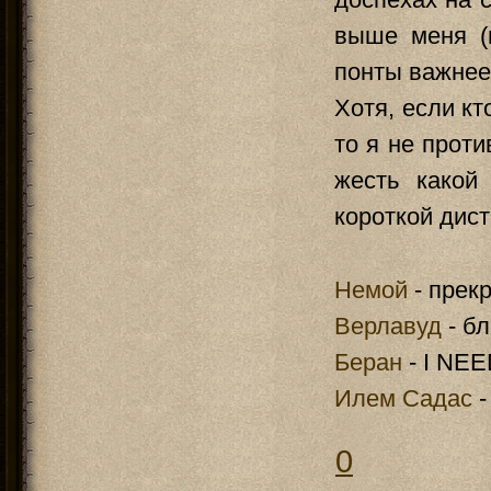
выше меня (
понты важнее
Хотя, если кт
то я не проти
жесть какой
короткой дист
Немой
- прек
Верлавуд
- бл
Беран
- I NE
Илем Садас
-
0