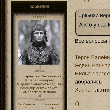
Корнелия
#p65627,Вер
ветеран
А кто у на
Все вопросы к
Терон Валейн
Эдвин Ванна
лз0:
Нильс Ларссе
лз:
Корнелия Сициния,
27
✥
раса:
имперец;
добрались
✥
деятельность:
младший
командир легкой пехоты
Ханне
- лютня
Имперского Легиона
лз1:
0
Сообщений:
Уважение:
710
+763